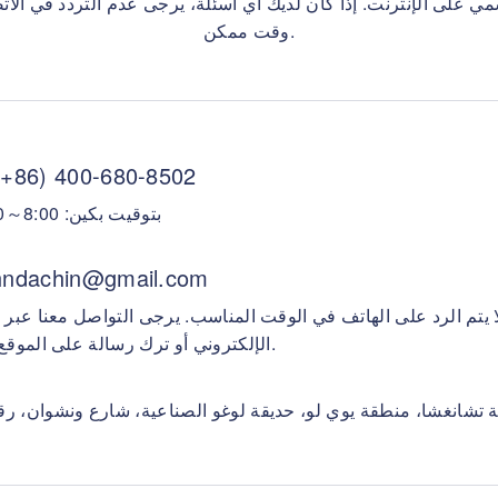
سمي على الإنترنت. إذا كان لديك أي أسئلة، يرجى عدم التردد في الا
وقت ممكن.
(+86) 400-680-8502
بتوقيت بكين: 8:00～18:00
hndachin@gmail.com
ا يتم الرد على الهاتف في الوقت المناسب. يرجى التواصل معنا عبر ا
الإلكتروني أو ترك رسالة على الموقع أدناه.
 تشانغشا، منطقة يوي لو، حديقة لوغو الصناعية، شارع ونشوان، رقم 