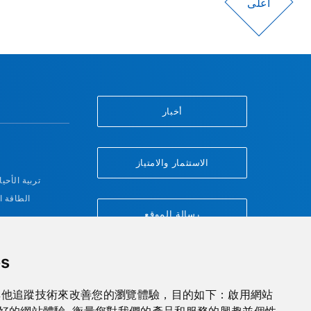
أعلى
أخبار
الاستثمار والامتياز
تربية الأحيا
الطاقة ا
رسالة الموقع
من
s
 和其他追蹤技術來改善您的瀏覽體驗，目的如下：
啟用網站