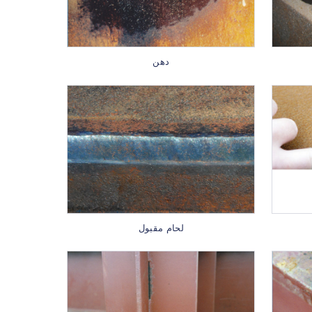
دهن
لحام مقبول