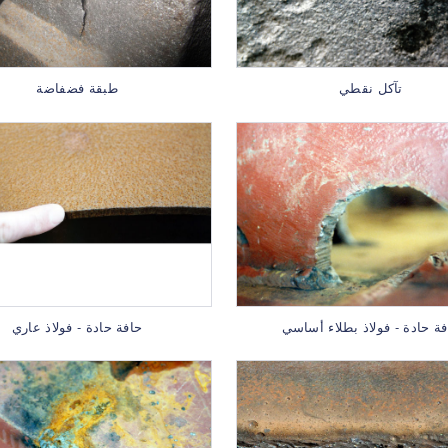
تآكل نقطي
طبقة فضفاضة
فة حادة - فولاذ بطلاء أساسي
حافة حادة - فولاذ عاري