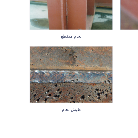
لحام متقطع
طيش لحام