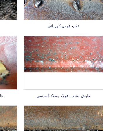
ثقب قوس كهربائي
طيش لحام - فولاذ بطلاء أساسي
حا