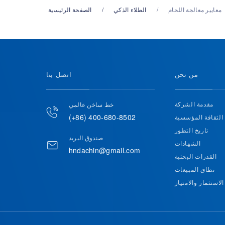
معايير معالجة اللحام
الطلاء الذكي
الصفحة الرئيسية
من نحن
اتصل بنا
مقدمة الشركة
خط ساخن عالمي
(+86) 400-680-8502
الثقافة المؤسسية
تاريخ التطور
صندوق البريد
الشهادات
hndachin@gmail.com
القدرات البحثية
نطاق المبيعات
الاستثمار والامتياز