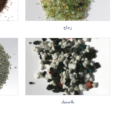
زجاج
بلاستيك