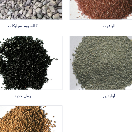
الياقوت
كالسيوم سيليكات
أوليفين
رمل حديد